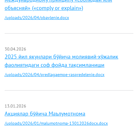
объясняй» («comply or explain»)
/uploads/2026/04/obavlenie.docx
30.04.2026
2025 йил якунлари бўйича молиявий-хўжалик
фаолиятидаги соф фойда тақсимланиши
/uploads/2026/04/predlagaemoe-raspredelenie.docx
13.01.2026
Акциялар бўйича Маълумотнома
/uploads/2026/01/malumotnoma-13012026docx.docx