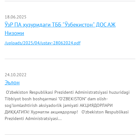
18.06.2025
ЎзР ПА ҳузуридаги ТББ "Ўзбекистон" ДОС АЖ
Низоми
/uploads/2025/04/ustav-28062024.pdf
24.10.2022
Эълон
O’zbekiston Respublikasi Prezidenti Administratsiyasi huzuridagi
Tibbiyot bosh boshqarmasi "O'ZBEKISTON" dam olish-
sog’lomlashtirish aksiyadorlik jamiyati АКЦИЯДОРЛАРИ
ДИҚҚАТИГА! Хурматли акциядорлар! O’zbekiston Respublikasi
Prezidenti Administratsiyasi...