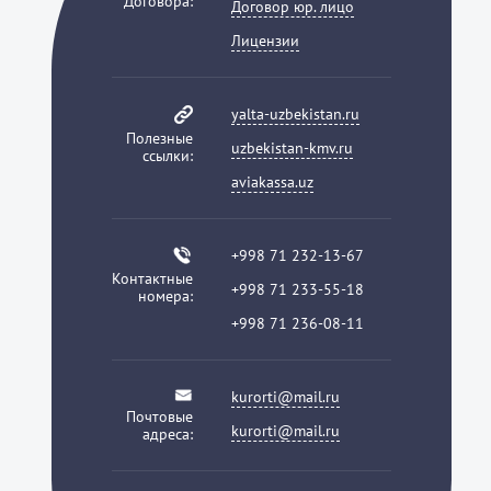
Договора:
Договор юр. лицо
Лицензии
yalta-uzbekistan.ru
Полезные
uzbekistan-kmv.ru
ссылки:
aviakassa.uz
+998 71 232-13-67
Контактные
+998 71 233-55-18
номера:
+998 71 236-08-11
kurorti@mail.ru
Почтовые
kurorti@mail.ru
адреса: