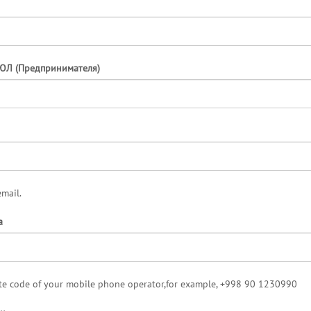
ЮЛ (Предпринимателя)
email.
а
ate code of your mobile phone operator,for example, +998 90 1230990