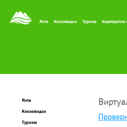
Ялта
Кисловодск
Туризм
Корпоратив 
Виртуа
Ялта
Кисловодск
Провери
Туризм