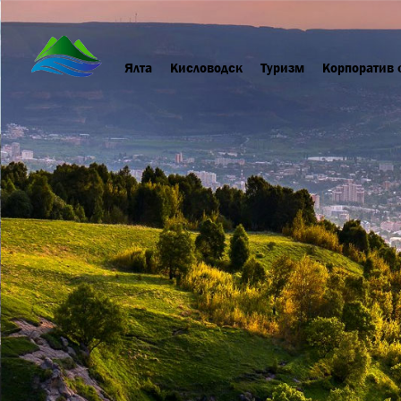
Ялта
Кисловодск
Туризм
Корпоратив 